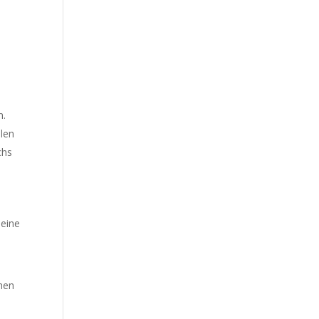
m.
ulen
chs
 eine
chen