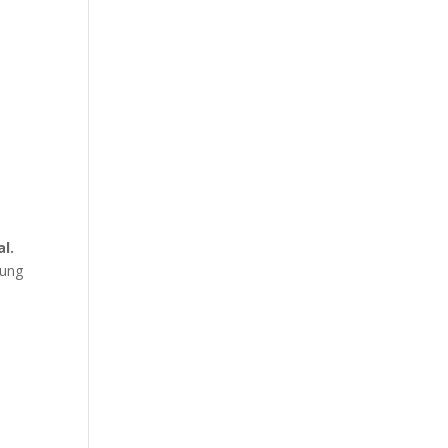
l.
dung