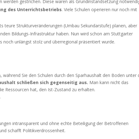
erden gestrichen. Diese waren als Grundinstandsetzung notwendi
ung des Unterrichtsbetriebs
. Viele Schulen operieren nur noch mit
eits teure Strukturveränderungen (Umbau Sekundarstufe) planen, aber
henden Bildungs-Infrastruktur haben. Nun wird schon am Stuttgarter
 noch unlängst stolz und überregional präsentiert wurde.
in, während Sie den Schulen durch den Sparhaushalt den Boden unter
ushalt schließen sich gegenseitig aus.
Man kann nicht das
e Ressourcen hat, den Ist-Zustand zu erhalten.
.
dungen intransparent und ohne echte Beteiligung der Betroffenen
und schafft Politikverdrossenheit.