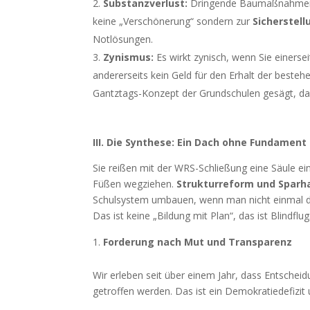
Substanzverlust:
Dringende Baumaßnahmen w
keine „Verschönerung“ sondern zur
Sicherstell
Notlösungen.
Zynismus:
Es wirkt zynisch, wenn Sie einers
andererseits kein Geld für den Erhalt der beste
Gantztags-Konzept der Grundschulen gesägt, das
III. Die Synthese: Ein Dach ohne Fundament
Sie reißen mit der WRS-Schließung eine Säule e
Füßen wegziehen.
Strukturreform und Sparha
Schulsystem umbauen, wenn man nicht einmal di
Das ist keine „Bildung mit Plan“, das ist Blindflug
Forderung nach Mut und Transparenz
Wir erleben seit über einem Jahr, dass Entschei
getroffen werden. Das ist ein Demokratiedefizit 