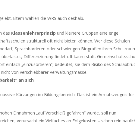
gelebt. Eltern wählen die WRS auch deshalb.
ch das
Klassenlehrerprinzip
und kleinere Gruppen eine enge
aftsschulen strukturell oft nicht bieten können. Wer diese Schulen
rbedarf, Sprachbarrieren oder schwierigen Biografien ihren Schutzrau
s überlastet, Differenzierung findet oft kaum statt. Gemeinschaftssch
dort einfach „einzusortieren“, bedeutet, sie dem Risiko des Schulabbru
 nicht von verschiebbarer Verwaltungsmasse.
barkeit“ an sich
t massive Kürzungen im Bildungsbereich. Das ist ein Armutszeugnis für
 hohen Einnahmen „auf Verschleiß gefahren“ wurde, soll nun
treichen, verursacht ein Vielfaches an Folgekosten – schon rein bauli