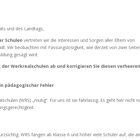
ts und des Landtags,
er Schulen
vertreten wir die Interessen und Sorgen aller Eltern von
dt. Wir beobachten mit Fassungslosigkeit, wie derzeit von zwei Seite
Bildung gesägt wird.
g der Werkrealschulen ab und korrigieren Sie diesen verheere
ein pädagogischer Fehler
chulen (WRS) „mutig“. Für uns ist sie fahrlässig. Es geht hier nicht n
ngsgerechtigkeit.
urzsichtig. WRS fangen ab Klasse 6 und höher viele Schüler auf, die a